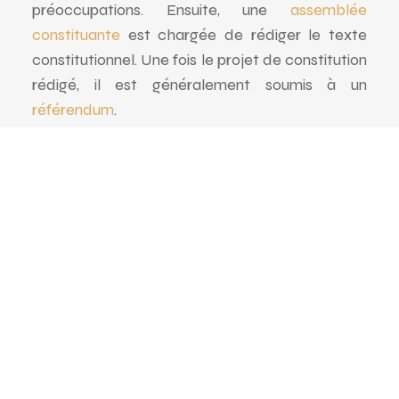
préoccupations. Ensuite, une
assemblée
constituante
est chargée de rédiger le texte
constitutionnel. Une fois le projet de constitution
rédigé, il est généralement soumis à un
référendum
.
Défendre vos droits et
libertés
Contribuez à renforcer l’
État de droit
et
protégez les
valeurs démocratiques
de
votre société.